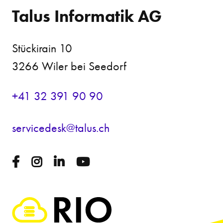
Talus Informatik AG
Stückirain 10
3266 Wiler bei Seedorf
+41 32 391 90 90
s
rv
c
d
sk
t
l
s
ch