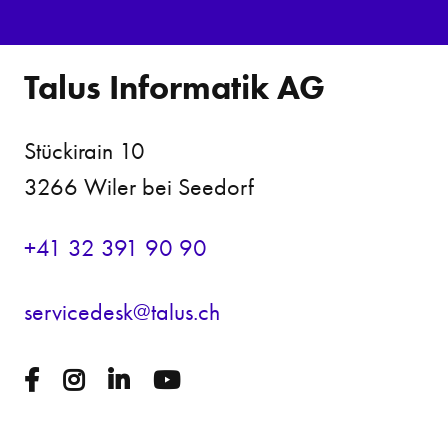
Talus Informatik AG
Stückirain 10
3266 Wiler bei Seedorf
+41 32 391 90 90
s
rv
c
d
sk
t
l
s
ch