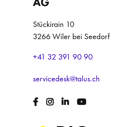
AG
Stückirain 10
3266 Wiler bei Seedorf
+41 32 391 90 90
s
rv
c
d
sk
t
l
s
ch