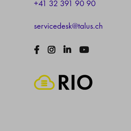
+41 32 391 90 90
s
rv
c
d
sk
t
l
s
ch