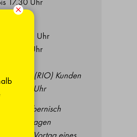
is 17.30 Uhr
g
 bis 12.00 Uhr
is 17.00 Uhr
nzentrum (RIO) Kunden
halb
 ab 07.00 Uhr
e
onalen & bernisch
len Feiertagen
ssen. Am Vortag eines