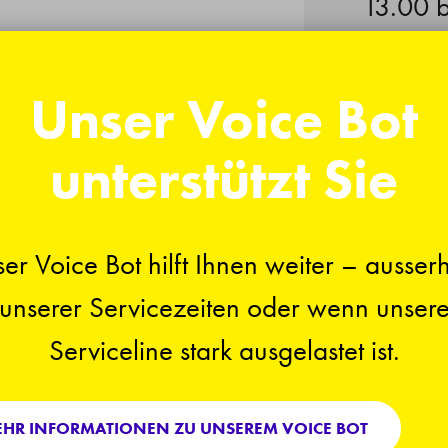
13.00 b
en oder
Freita
t folgenden
Unser Voice Bot
08.00*
13.00 b
unterstützt Sie
Abacus HR,
*Reche
er Voice Bot hilft Ihnen weiter – ausser
Problems
jeweils
unserer Servicezeiten oder wenn unser
er
Serviceline stark ausgelastet ist.
An nati
kantona
kl.
HR INFORMATIONEN ZU UNSEREM VOICE BOT
geschlo