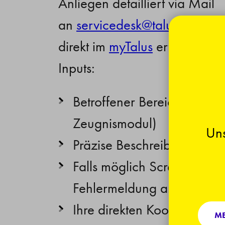
Anliegen detailliert via Mail
an
s
rv
c
d
sk
t
l
s
ch
send
direkt im
myTalus
erfassen, mi
Inputs:
Betroffener Bereich (z.B. 
Zeugnismodul)
Uns
Präzise Beschreibung des 
Falls möglich Screenshot d
Fehlermeldung anhängen
Ihre direkten Koordinaten in
ME