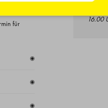
t (z.B.
Feierta
16.00 U
rmin für