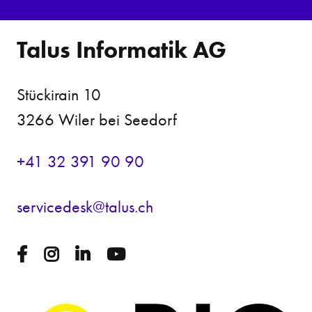
Talus Informatik AG
Stückirain 10
3266 Wiler bei Seedorf
+41 32 391 90 90
s
rv
c
d
sk
t
l
s
ch