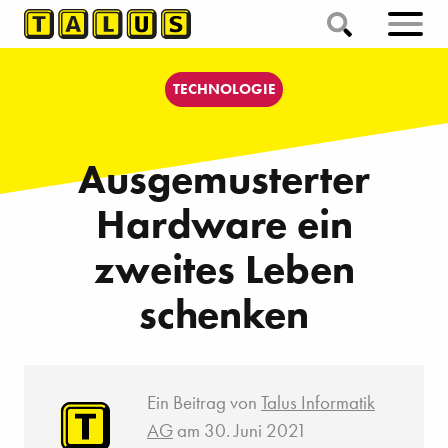
TECHNOLOGIE
Aus­gemusterter
Hardware ein
zweites Leben
schenken
Ein Beitrag von
Talus Informatik
AG
am 30. Juni 2021