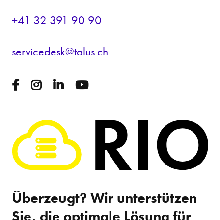
+41 32 391 90 90
s
rv
c
d
sk
t
l
s
ch
Überzeugt? Wir unterstützen
Sie, die optimale Lösung für