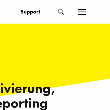
Support
hivierung,
porting