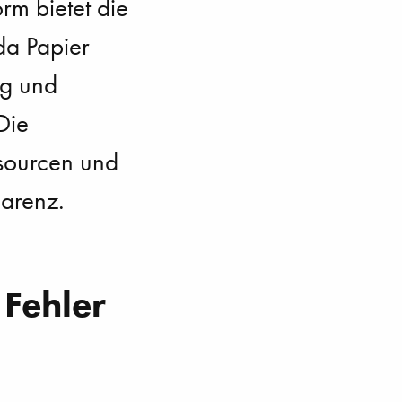
rm bietet die
 da Papier
ng und
Die
ssourcen und
parenz.
 Fehler