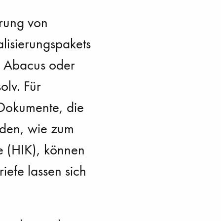
erung von
lisierungspakets
n Abacus oder
lv. Für
: Dokumente, die
rden, wie zum
le (HIK), können
riefe lassen sich