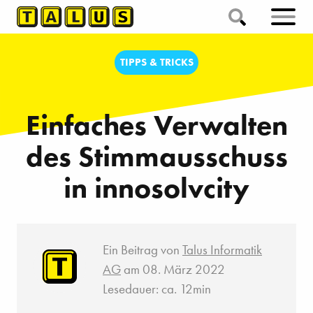
TIPPS & TRICKS
Einfaches Verwalten
des Stimmausschuss
in innosolvcity
Ein Beitrag von
Talus Informatik
AG
am 08. März 2022
Lesedauer: ca. 12min