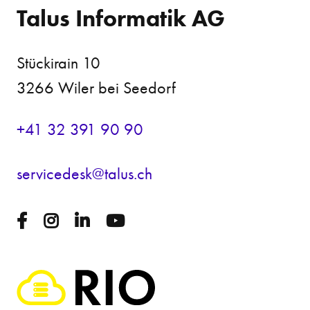
Talus Informatik AG
Stückirain 10
3266 Wiler bei Seedorf
+41 32 391 90 90
s
rv
c
d
sk
t
l
s
ch