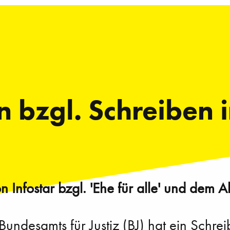
 bzgl. Schreiben i
 Infostar bzgl. 'Ehe für alle' und dem 
 Bundesamts für Justiz (BJ) hat ein Sch