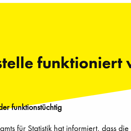
elle funktioniert
der funktionstüchtig
 für Statistik hat informiert, dass die