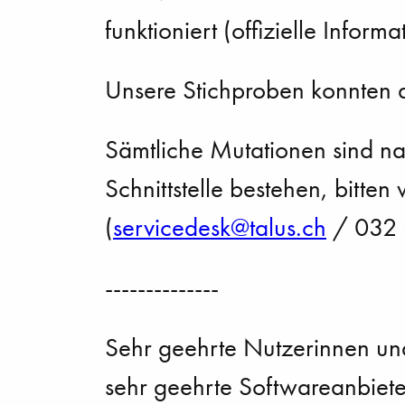
funktioniert (offizielle Informa
Unsere Stichproben konnten d
Sämtliche Mutationen sind na
Schnittstelle bestehen, bitten
(
s
rv
c
d
sk
t
l
s
ch
/ 032 
--------------
Sehr geehrte Nutzerinnen un
sehr geehrte Softwareanbieter