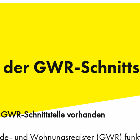
 der GWR-Schnitts
r GWR-Schnittstelle vorhanden
e- und Wohnungsregister (GWR) funktion