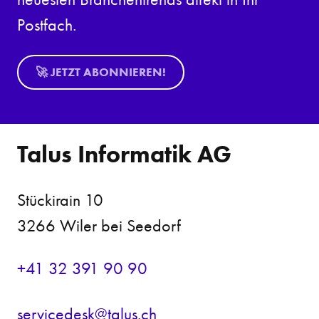
Postfach.
🚀 JETZT ABONNIEREN!
Talus Informatik AG
Stückirain 10
3266 Wiler bei Seedorf
+41 32 391 90 90
s
rv
c
d
sk
t
l
s
ch