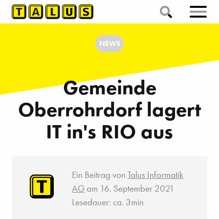
NEWS
Gemeinde
Oberrohrdorf lagert
IT in's RIO aus
Ein Beitrag von
Talus Informatik
AG
am 16. September 2021
Lesedauer: ca. 3min