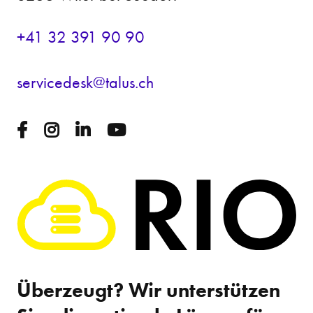
+41 32 391 90 90
s
rv
c
d
sk
t
l
s
ch
Überzeugt? Wir unterstützen