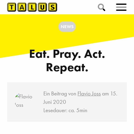
NEWS
Eat. Pray. Act.
Repeat.
Ein Beitrag von
Flavio Joss
am 15.
Juni 2020
Lesedauer: ca. 5min