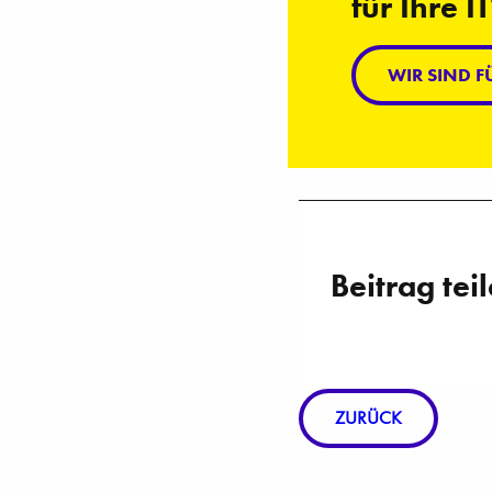
für Ihre I
WIR SIND F
Beitrag tei
ZURÜCK