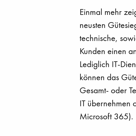
Einmal mehr zeig
neusten Gütesie
technische, sow
Kunden einen an
Lediglich IT-Die
können das Gütes
Gesamt- oder Te
IT übernehmen o
Microsoft 365).