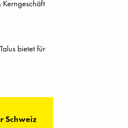
 Kerngeschäft
lus bietet für
er Schweiz