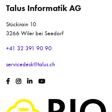
Talus Informatik AG
Stückirain 10
3266 Wiler bei Seedorf
+41 32 391 90 90
s
rv
c
d
sk
t
l
s
ch