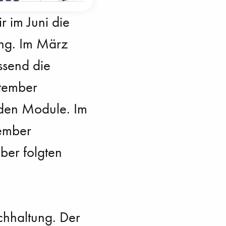
 im Juni die
ung. Im März
ssend die
ptember
eiden Module. Im
vember
ber folgten
chhaltung. Der