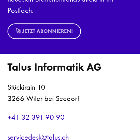
Postfach.
🚀 JETZT ABONNIEREN!
Talus Informatik AG
Stückirain 10
3266 Wiler bei Seedorf
+41 32 391 90 90
s
rv
c
d
sk
t
l
s
ch