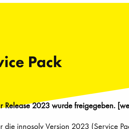
vice Pack
für Release 2023 wurde freigegeben. [we
ür die innosolv Version 2023 (Service P