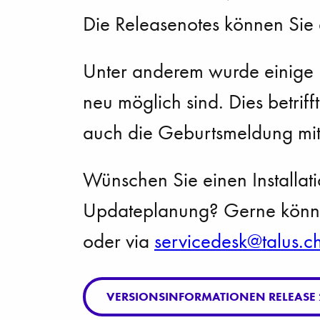
Die Releasenotes können Sie
Unter anderem wurde einige 
neu möglich sind. Dies betrif
auch die Geburtsmeldung mit 
Wünschen Sie einen Installat
Updateplanung? Gerne könne
oder via
s
rv
c
d
sk
t
l
s
c
VERSIONSINFORMATIONEN RELEASE 2