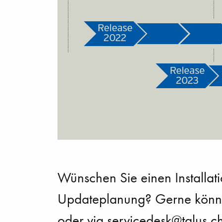
Wünschen Sie einen Installat
Updateplanung? Gerne könne
oder via servicedesk@talus.ch