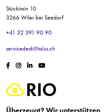
Stückirain 10
3266 Wiler bei Seedorf
+41 32 391 90 90
s
rv
c
d
sk
t
l
s
ch
Überzeugt? Wir unterstützen