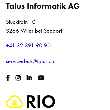
Talus Informatik AG
Stückirain 10
3266 Wiler bei Seedorf
+41 32 391 90 90
s
rv
c
d
sk
t
l
s
ch