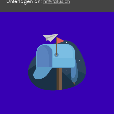
Unterlagen an:
hr
t
l
s
ch