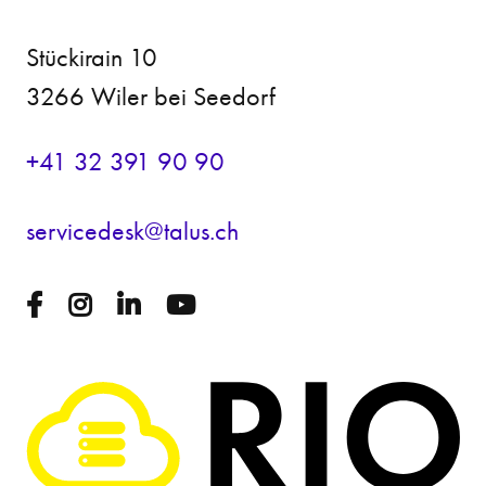
Stückirain 10
3266 Wiler bei Seedorf
+41 32 391 90 90
s
rv
c
d
sk
t
l
s
ch