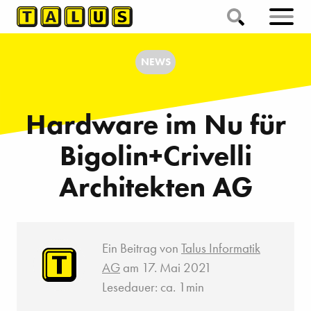
NEWS
Hardware im Nu für
Bigolin+Crivelli
Architekten AG
Ein Beitrag von
Talus Informatik
AG
am 17. Mai 2021
Lesedauer: ca. 1min