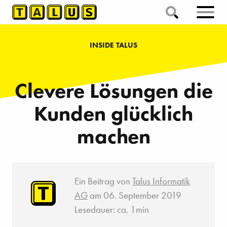
INSIDE TALUS
Clevere Lösungen die
Kunden glücklich
machen
Ein Beitrag von
Talus Informatik
AG
am 06. September 2019
Lesedauer: ca. 1min