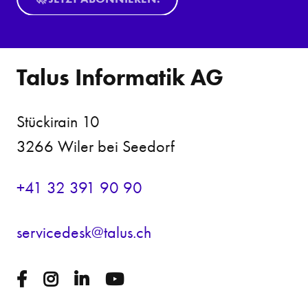
Talus Informatik AG
Stückirain 10
3266 Wiler bei Seedorf
+41 32 391 90 90
s
rv
c
d
sk
t
l
s
ch