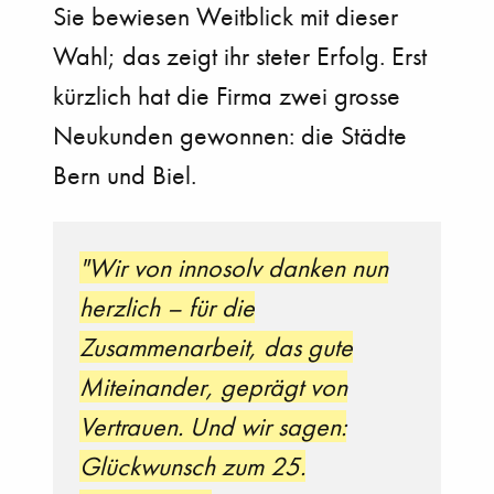
Sie bewiesen Weitblick mit dieser
Wahl; das zeigt ihr steter Erfolg. Erst
kürzlich hat die Firma zwei grosse
Neukunden gewonnen: die Städte
Bern und Biel.
"Wir von innosolv danken nun
herzlich – für die
Zusammenarbeit, das gute
Miteinander, geprägt von
Vertrauen. Und wir sagen:
Glückwunsch zum 25.