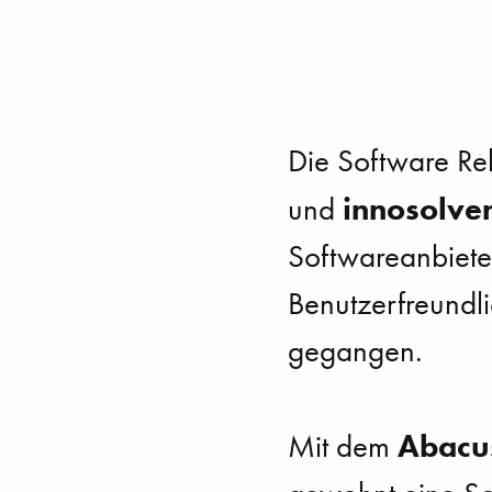
Die Software R
innosolve
und
Softwareanbieter
Benutzerfreundl
gegangen.
Abacu
Mit dem