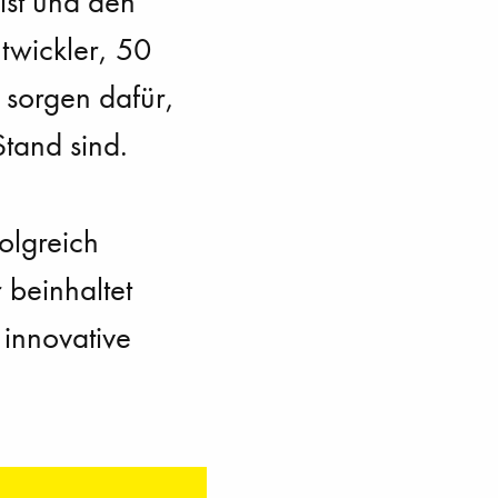
ist und den
twickler, 50
 sorgen dafür,
tand sind.
olgreich
 beinhaltet
 innovative