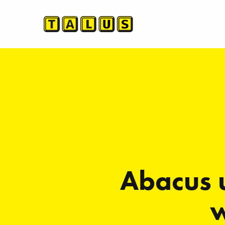
Abacus 
w