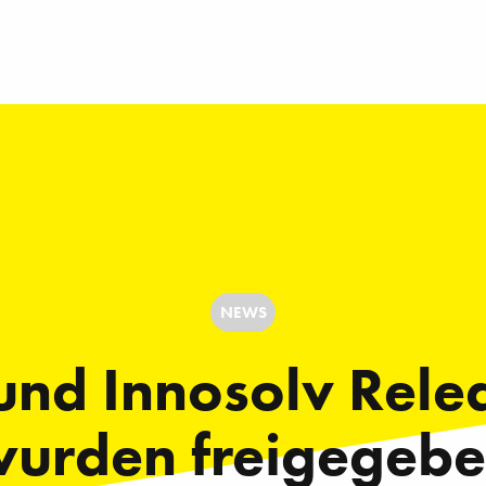
NEWS
und Innosolv Rele
urden freigegeb