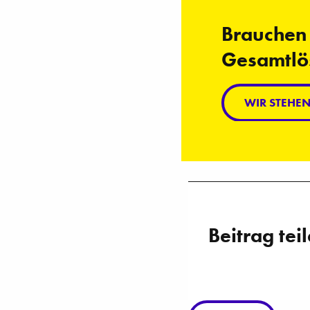
Brauchen 
Gesamtlös
WIR STEHE
Beitrag tei