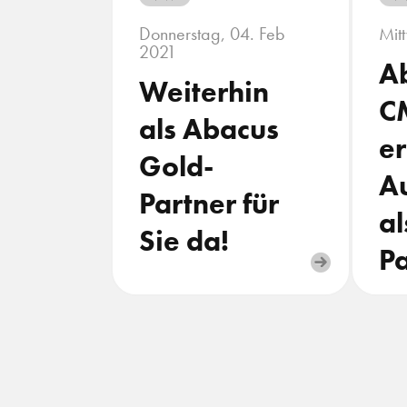
Donnerstag, 04. Feb
Mit
2021
A
Weiterhin
C
als Abacus
e
Gold-
A
Partner für
al
Sie da!
Pa