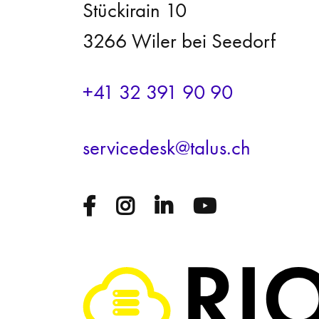
Stückirain 10
3266 Wiler bei Seedorf
+41 32 391 90 90
s
rv
c
d
sk
t
l
s
ch