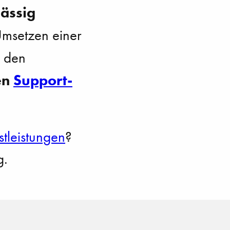
ässig
Umsetzen einer
u den
en
Support-
tleistungen
?
g.