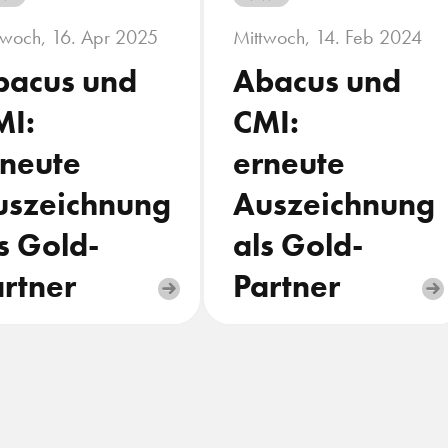
twoch, 16. Apr 2025
Mittwoch, 14. Feb 2024
bacus und
Abacus und
MI:
CMI:
rneute
erneute
uszeichnung
Auszeichnung
s Gold-
als Gold-
rtner
Partner