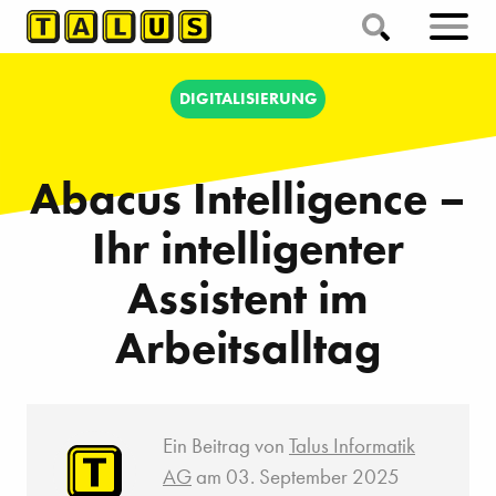
DIGITALISIERUNG
Abacus Intelligence –
Ihr intelligenter
Assistent im
Arbeitsalltag
Ein Beitrag von
Talus Informatik
AG
am 03. September 2025