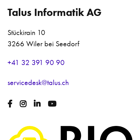
Talus Informatik AG
Stückirain 10
3266 Wiler bei Seedorf
+41 32 391 90 90
s
rv
c
d
sk
t
l
s
ch