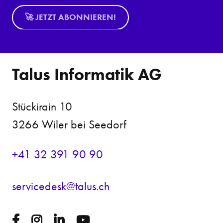
🚀 JETZT ABONNIEREN!
Talus Informatik AG
Stückirain 10
3266 Wiler bei Seedorf
+41 32 391 90 90
s
rv
c
d
sk
t
l
s
ch