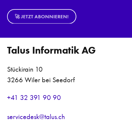
🚀 JETZT ABONNIEREN!
Talus Informatik AG
Stückirain 10
3266 Wiler bei Seedorf
+41 32 391 90 90
s
rv
c
d
sk
t
l
s
ch