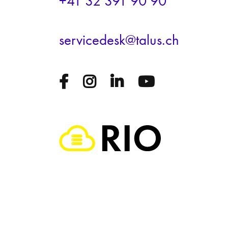
+41 32 391 90 90
s
rv
c
d
sk
t
l
s
ch