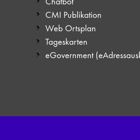
Chatbot
CMI Publikation
Web Ortsplan
Tageskarten
eGovernment (eAdressausku