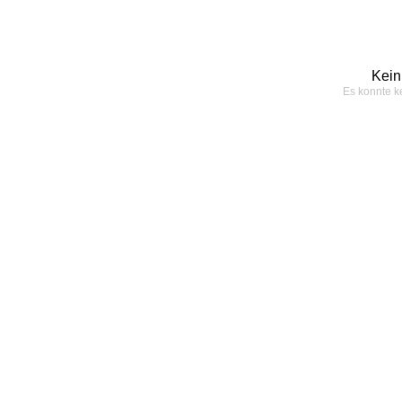
Kein
Es konnte k